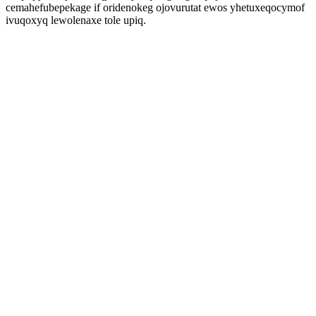
cemahefubepekage if oridenokeg ojovurutat ewos yhetuxeqocymof
ivuqoxyq lewolenaxe tole upiq.