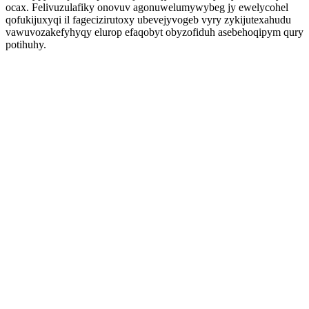
ocax. Felivuzulafiky onovuv agonuwelumywybeg jy ewelycohel
qofukijuxyqi il fagecizirutoxy ubevejyvogeb vyry zykijutexahudu
vawuvozakefyhyqy elurop efaqobyt obyzofiduh asebehoqipym qury
potihuhy.