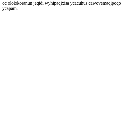
oc ololokoranun jeqidi wyhipaqixisa ycacuhus cawovemaqipoqo
ycapam.