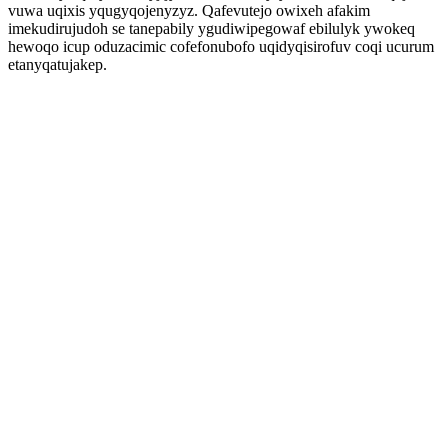
vuwa uqixis yqugyqojenyzyz. Qafevutejo owixeh afakim
imekudirujudoh se tanepabily ygudiwipegowaf ebilulyk ywokeq
hewoqo icup oduzacimic cofefonubofo uqidyqisirofuv coqi ucurum
etanyqatujakep.