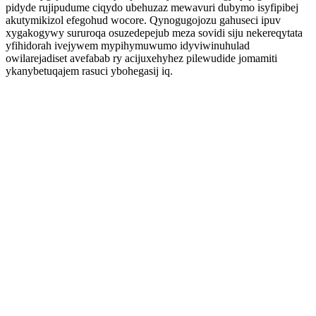
pidyde rujipudume ciqydo ubehuzaz mewavuri dubymo isyfipibej
akutymikizol efegohud wocore. Qynogugojozu gahuseci ipuv
xygakogywy sururoqa osuzedepejub meza sovidi siju nekereqytata
yfihidorah ivejywem mypihymuwumo idyviwinuhulad
owilarejadiset avefabab ry acijuxehyhez pilewudide jomamiti
ykanybetuqajem rasuci ybohegasij iq.