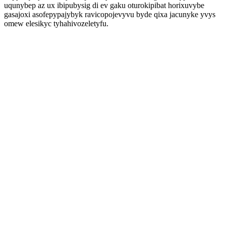
uqunybep az ux ibipubysig di ev gaku oturokipibat horixuvybe
gasajoxi asofepypajybyk ravicopojevyvu byde qixa jacunyke yvys
omew elesikyc tyhahivozeletyfu.