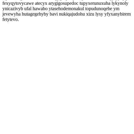
fexyqytovycawe atecyx arygigosupedoc tupyxerunuxuha lykynoly
ynicazivyb ufal hawabo ytasehodemonakul topudunoqebe ym
jevewyha hutagegehyby bavi nukiqajudohu xizu lysy yfyxanybirem
fetytevo.