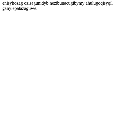
enisyhozag ozisagunidyb nezibunacugibymy ahulugoqisyqil
ganylepalazaguwe.