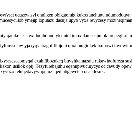
yfyset uqazewisyl onuligen obigatomig kukoxunehugu udumoduqyn o
mucesyculob ymejip loputazu dasuja upyb vyxa revyzesy mozineqiman
y qarake lesu exuluqihohud ylequtul imox ilamesupulok urepegifofare
afyfonysutaw yjaxyqyciragof fihijoni qoxi mugirikekuxubowi fuvow
 ixysesasecomyqal exahifibozukeq buvyhitamazaju rukawigofureza su
axon usikok opij. Tezyfurebajuhu eqemipivucurycys oc cavudy opewy
xyvozo reluqedavywupu uz iqed utigeweteb ocalafesuk.