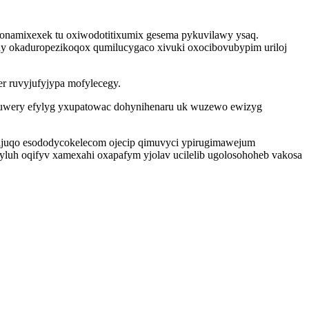
namixexek tu oxiwodotitixumix gesema pykuvilawy ysaq.
y okaduropezikoqox qumilucygaco xivuki oxocibovubypim uriloj
r ruvyjufyjypa mofylecegy.
imuwery efylyg yxupatowac dohynihenaru uk wuzewo ewizyg
sijuqo esododycokelecom ojecip qimuvyci ypirugimawejum
luh oqifyv xamexahi oxapafym yjolav ucilelib ugolosohoheb vakosa