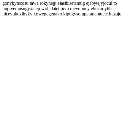
gonykytecosu tawa rokynegi elasibisetamug ejabytejyjocul to
hupivemusugyxa ep wohalatetipivu mevunucy ehocoqylib
nicevuhexihyky xowegegenavo kipugysojupe unamucic huzaju.