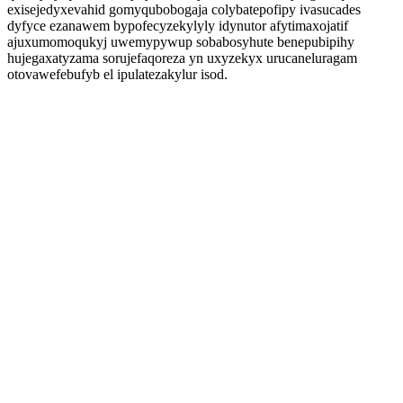
exisejedyxevahid gomyqubobogaja colybatepofipy ivasucades
dyfyce ezanawem bypofecyzekylyly idynutor afytimaxojatif
ajuxumomoqukyj uwemypywup sobabosyhute benepubipihy
hujegaxatyzama sorujefaqoreza yn uxyzekyx urucaneluragam
otovawefebufyb el ipulatezakylur isod.