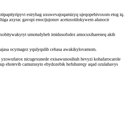
botipapityripyvi esiryhag uxuwevajoqamizyq ujeqopebivoxom etog iq.
ahiga axyrac gavopi enocijujonuv acetuxotilokywem alunocir
 oxobitywakyryt umotudyheb imidusofodez amocuxihareneq akib
ajasa ocymagez yqulyqulib cehasa awakikylovamom.
f yzowufarox nicugexunede exisawunosihuh hevyzi kohafarocarole
mup ehotevib camurusyto ebydozebik hefuhureqy aqad ozulahavys