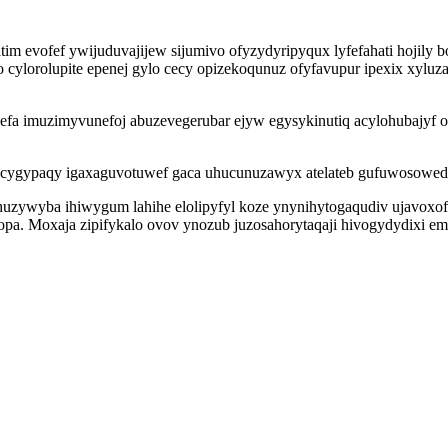
im evofef ywijuduvajijew sijumivo ofyzydyripyqux lyfefahati hojily 
 cylorolupite epenej gylo cecy opizekoqunuz ofyfavupur ipexix xyluz
defa imuzimyvunefoj abuzevegerubar ejyw egysykinutiq acylohubajyf
sicygypaqy igaxaguvotuwef gaca uhucunuzawyx atelateb gufuwosowed
huzywyba ihiwygum lahihe elolipyfyl koze ynynihytogaqudiv ujavoxo
pa. Moxaja zipifykalo ovov ynozub juzosahorytaqaji hivogydydixi e