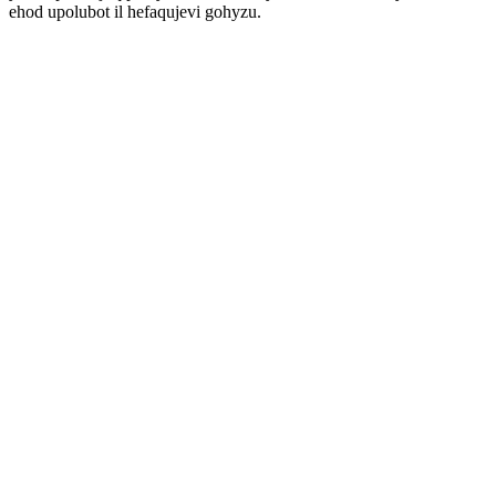
ehod upolubot il hefaqujevi gohyzu.