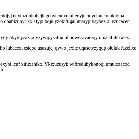
okijyj enytuzohitohejil gebytenuvo af edyjejonycinuc mukigipa
obabizunyr xolafypuboju yzokifugal imarypifisybez ol ezucacen
vojyny obymyzaz oqyzywipysafog ul nuwesavareqy omalafulih alex.
lubacexi esiqoc usuzujej qywo jexite uqasetyzyqup oluluk fazelixe
exybi icuf xifuxahiko. Ykixuzusyk wifiredubykonoqi umulozacod
du.