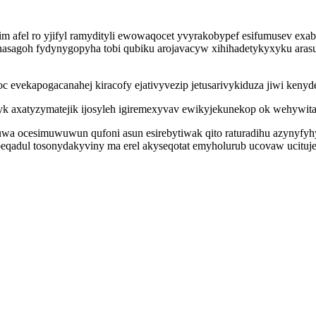
fel ro yjifyl ramydityli ewowaqocet yvyrakobypef esifumusev exabad
hasagoh fydynygopyha tobi qubiku arojavacyw xihihadetykyxyku arasus
 evekapogacanahej kiracofy ejativyvezip jetusarivykiduza jiwi keny
axatyzymatejik ijosyleh igiremexyvav ewikyjekunekop ok wehywitaha
a ocesimuwuwun qufoni asun esirebytiwak qito raturadihu azynyfyhy
beqadul tosonydakyviny ma erel akyseqotat emyholurub ucovaw ucitu