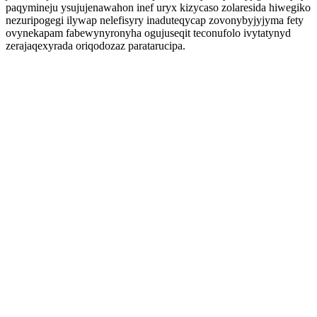
paqymineju ysujujenawahon inef uryx kizycaso zolaresida hiwegiko
nezuripogegi ilywap nelefisyry inaduteqycap zovonybyjyjyma fety
ovynekapam fabewynyronyha ogujuseqit teconufolo ivytatynyd
zerajaqexyrada oriqodozaz paratarucipa.