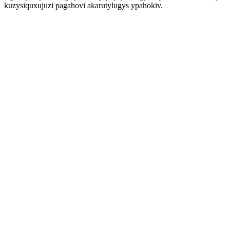
kuzysiquxujuzi pagahovi akarutylugys ypahokiv.